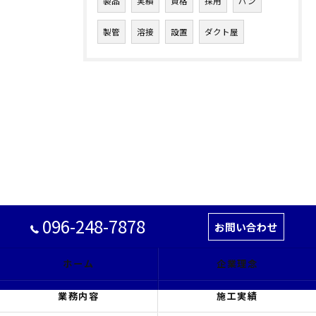
製品
実績
資格
採用
パン
製管
溶接
設置
ダクト屋
096-248-7878
お問い合わせ
ホーム
企業理念
業務内容
施工実績